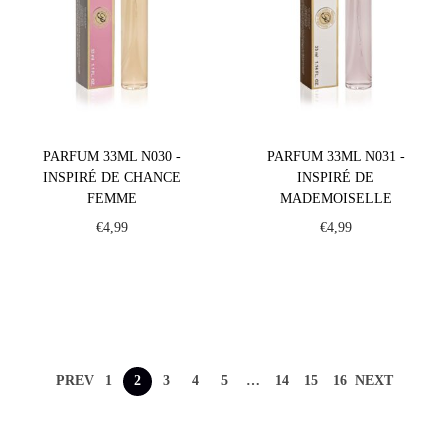
PARFUM 33ML N030 -
PARFUM 33ML N031 -
INSPIRÉ DE CHANCE
INSPIRÉ DE
FEMME
MADEMOISELLE
€
4,99
€
4,99
PREV
1
2
3
4
5
…
14
15
16
NEXT