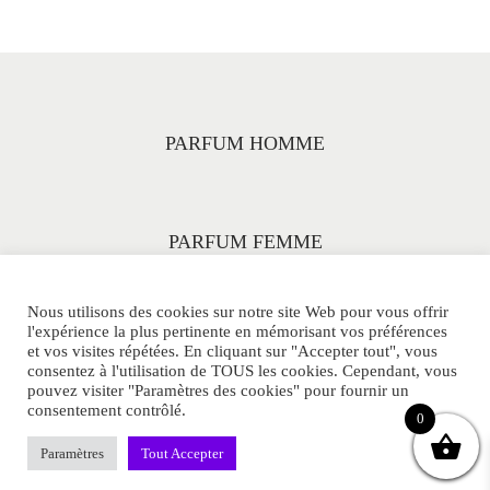
PARFUM HOMME
PARFUM FEMME
Nous utilisons des cookies sur notre site Web pour vous offrir
l'expérience la plus pertinente en mémorisant vos préférences
et vos visites répétées. En cliquant sur "Accepter tout", vous
consentez à l'utilisation de TOUS les cookies. Cependant, vous
pouvez visiter "Paramètres des cookies" pour fournir un
consentement contrôlé.
© PARFUMS-33ML.COM Tous Droits Réservés.
0
POLITIQUE DE CONFIDENTIALITE
CGV
SITEMAP
Paramètres
Tout Accepter
CONTACT
MENTIONS LEGALES
FAQ