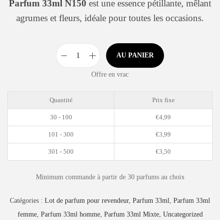
Parfum 33ml N150
est une essence pétillante, mêlant
agrumes et fleurs, idéale pour toutes les occasions.
AU PANIER
Offre en vrac
Quantité
Prix fixe
30 - 100
€
4,99
101 - 300
€
3,99
301 - 500
€
3,50
Minimum commande à partir de 30 parfums au choix
Catégories :
Lot de parfum pour revendeur
,
Parfum 33ml
,
Parfum 33ml
femme
,
Parfum 33ml homme
,
Parfum 33ml Mixte
,
Uncategorized