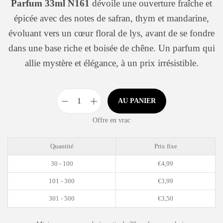
Parfum 33ml N161
dévoile une ouverture fraîche et
épicée avec des notes de safran, thym et mandarine,
évoluant vers un cœur floral de lys, avant de se fondre
dans une base riche et boisée de chêne. Un parfum qui
allie mystère et élégance, à un prix irrésistible.
AU PANIER
Offre en vrac
Quantité
Prix fixe
30 - 100
€
4,99
101 - 300
€
3,99
301 - 500
€
3,50