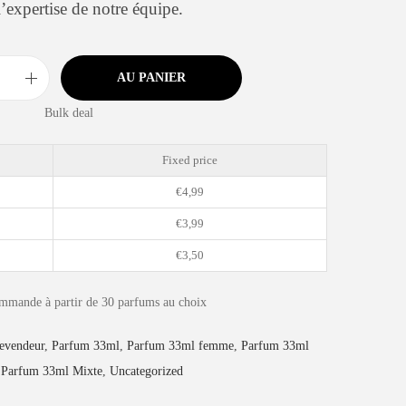
l’expertise de notre équipe.
AU PANIER
Bulk deal
Fixed price
€
4,99
€
3,99
€
3,50
mande à partir de 30 parfums au choix
revendeur
,
Parfum 33ml
,
Parfum 33ml femme
,
Parfum 33ml
,
Parfum 33ml Mixte
,
Uncategorized