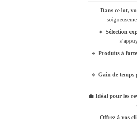
Dans ce lot, v
soigneusement
🔸
Sélection ex
s’appuy
🔸
Produits à for
🔸
Gain de temps 
💼
Idéal pour les r
Offrez à vos cl